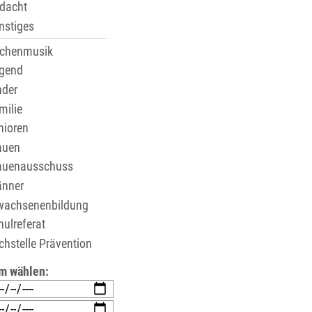
dacht
stiges
rchenmusik
gend
der
ilie
ioren
auen
auenausschuss
nner
wachsenenbildung
ulreferat
hstelle Prävention
m wählen: