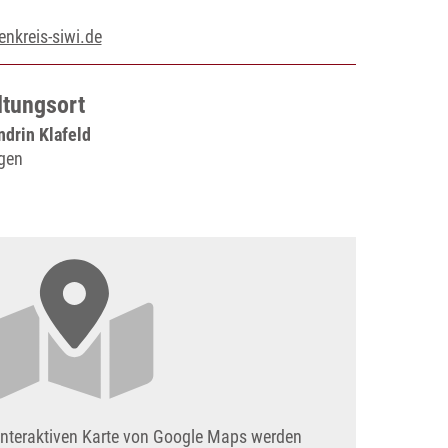
nkreis-siwi.de
ltungsort
drin Klafeld
gen
interaktiven Karte von Google Maps werden