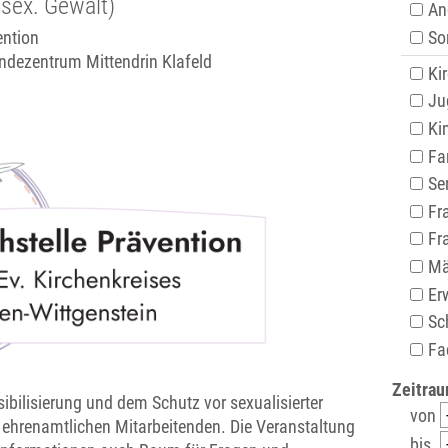
sex. Gewalt)
An
Son
ention
ndezentrum Mittendrin Klafeld
Ki
Ju
Kin
Fam
Sen
Fr
Fr
Mä
Er
Sch
Fac
Zeitrau
ibilisierung und dem Schutz vor sexualisierter
von
 ehrenamtlichen Mitarbeitenden. Die Veranstaltung
bis