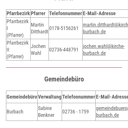
Pfarrbezirk
Pfarrer
Telefonnummer
E-Mail-Adresse
Pfarrbezirk
Martin
martin.ditthardt@kirch
I
0178-5156261
Ditthardt
burbach.de
(Pfarrer)
Pfarrbezirk
Jochen
jochen.wahl@kirche-
II
02736-448791
Wahl
burbach.de
(Pfarrer)
Gemeindebüro
Gemeindebüro
Verwaltung
Telefonnummer
E-Mail-Adress
Sabine
gemeindebuero
Burbach
02736 - 1759
Benkner
burbach.de