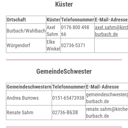
Küster
Ortschaft
Küster
Telefonnummer
E-Mail-Adresse
Axel
0176 800 498
axel.sahm@kirc
Burbach/Wahlbach
Sahm
66
burbach.de
Elke
Würgendorf
02736-5371
Winkel
GemeindeSchwester
Gemeindeschwestern
Telefonnummer
E-Mail-Adresse
gemeindeschwester@
Andrea Burrows
0151-65473938
burbach.de
renate.sahm@kirche
-8638
Renate Sahm
02736
burbach.de