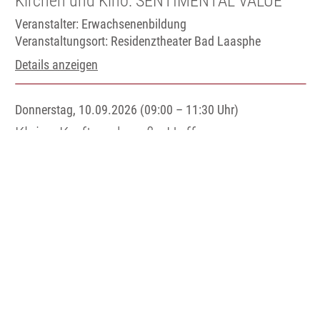
Kirchen und Kino: SENTIMENTAL VALUE
Veranstalter: Erwachsenenbildung
Veranstaltungsort:
Residenztheater Bad Laasphe
Details anzeigen
Donnerstag, 10.09.2026 (09:00 – 11:30 Uhr)
Kleine Kraft und große Hoffnung –
zuversichtlich leben Ein Vormittag für
Frauen
Veranstalter: Erwachsenenbildung
Veranstaltungsort:
Ev. Gemeindehaus Hilchenbach
Details anzeigen
Donnerstag, 17.09.2026 (07:45 – 20:15 Uhr)
Studienreise: Weimar entdecken –